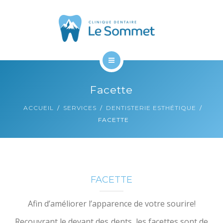
À PROPOS
CONTACT
ACCUEIL
Facette
SERVICES
ACCUEIL
SERVICES
DENTISTERIE ESTHÉTIQUE
FACETTE
À PROPOS
CONTACT
FACETTE
Afin d’améliorer l’apparence de votre sourire!
Recouvrant le devant des dents, les facettes sont de